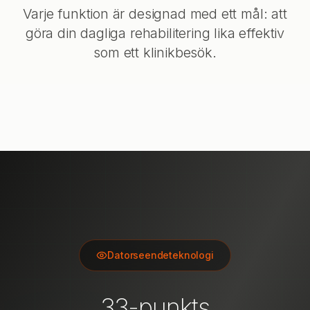
Varje funktion är designad med ett mål: att
göra din dagliga rehabilitering lika effektiv
som ett klinikbesök.
Datorseendeteknologi
33-punkts