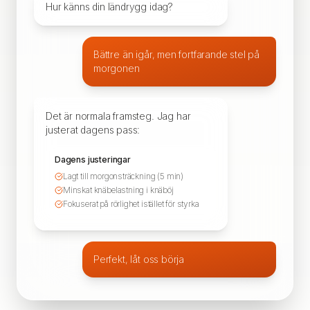
Hur känns din ländrygg idag?
Bättre än igår, men fortfarande stel på
morgonen
Det är normala framsteg. Jag har
justerat dagens pass:
Dagens justeringar
Lagt till morgonsträckning (5 min)
Minskat knäbelastning i knäböj
Fokuserat på rörlighet istället för styrka
Perfekt, låt oss börja