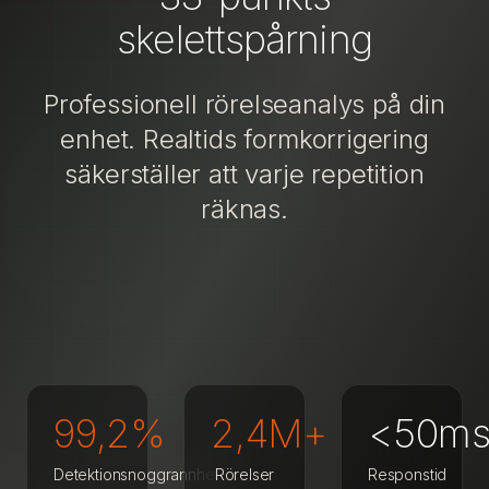
skelettspårning
Professionell rörelseanalys på din
enhet. Realtids formkorrigering
säkerställer att varje repetition
räknas.
Justera höftposition
99,2%
2,4M+
<50m
Detektionsnoggrannhet
Rörelser
Responstid