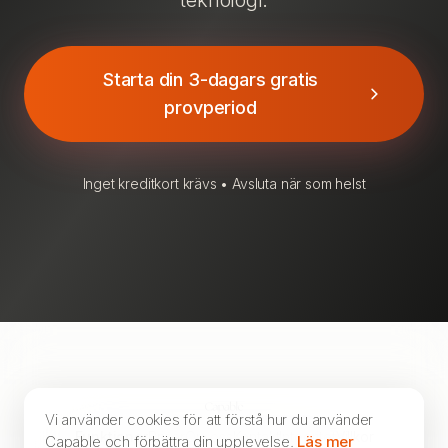
teknologi.
Starta din 3-dagars gratis
provperiod
Inget kreditkort krävs • Avsluta när som helst
Vi använder cookies för att förstå hur du använder
Funktioner
Priser
Om oss
Kontakt
Integritet
Villkor
Capable och förbättra din upplevelse.
Läs mer